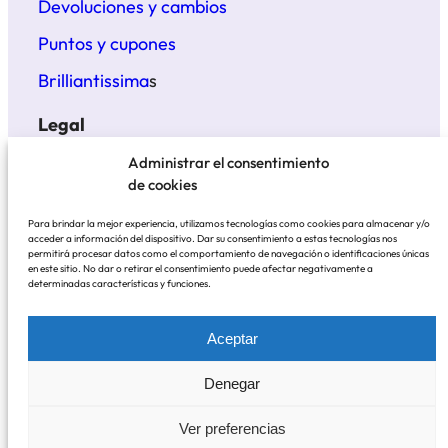
Devoluciones y cambios
Puntos y cupones
Brilliantissima
s
Legal
Términos y condiciones
Administrar el consentimiento
de cookies
Politica de privacidad
Para brindar la mejor experiencia, utilizamos tecnologías como cookies para almacenar y/o
Aviso legal
acceder a información del dispositivo. Dar su consentimiento a estas tecnologías nos
permitirá procesar datos como el comportamiento de navegación o identificaciones únicas
en este sitio. No dar o retirar el consentimiento puede afectar negativamente a
determinadas características y funciones.
BrillantisYmas
© 2021 – 2025
Aceptar
Pagos contra reembolso o con tarjeta, incluido en
Denegar
tres cuotas con Klarna
Ver preferencias
Envíos con Correos incluido el seguimiento.