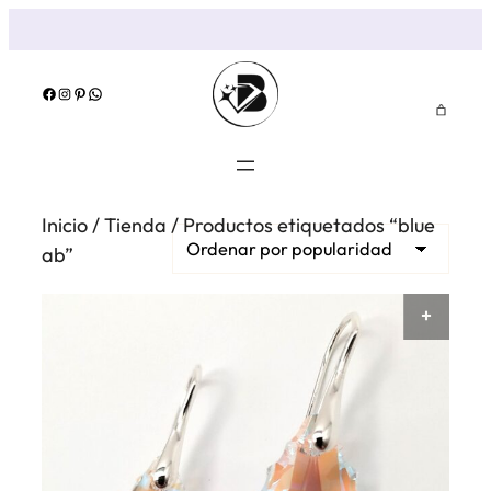
Saltar
al
contenido
Facebook
Instagram
Pinterest
WhatsApp
Inicio
/
Tienda
/ Productos etiquetados “blue
ab”
AÑAD