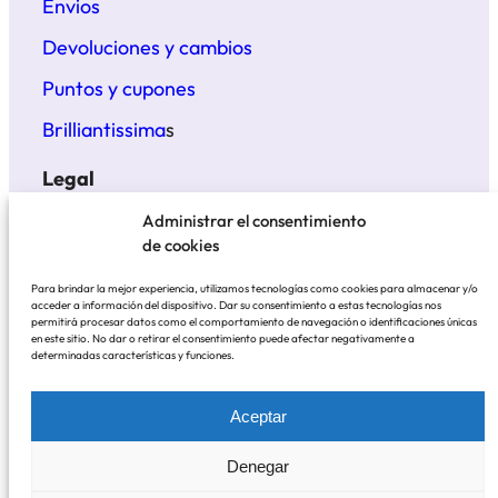
Envios
Devoluciones y cambios
Puntos y cupones
Brilliantissima
s
Legal
Términos y condiciones
Administrar el consentimiento
de cookies
Politica de privacidad
Para brindar la mejor experiencia, utilizamos tecnologías como cookies para almacenar y/o
Aviso legal
acceder a información del dispositivo. Dar su consentimiento a estas tecnologías nos
permitirá procesar datos como el comportamiento de navegación o identificaciones únicas
en este sitio. No dar o retirar el consentimiento puede afectar negativamente a
determinadas características y funciones.
BrillantisYmas
© 2021 – 2025
Aceptar
Pagos contra reembolso o con tarjeta, incluido en
Denegar
tres cuotas con Klarna