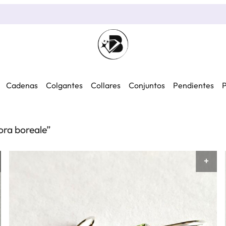
Cadenas
Colgantes
Collares
Conjuntos
Pendientes
P
ora boreale”
AÑADIR AL CARRITO
AÑ