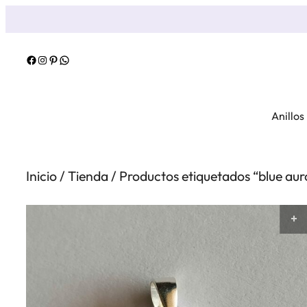
Saltar
al
contenido
Facebook
Instagram
Pinterest
WhatsApp
Anillos
Inicio
/
Tienda
/ Productos etiquetados “blue aur