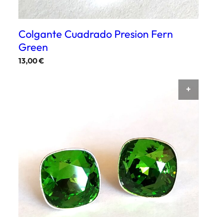
Colgante Cuadrado Presion Fern
Green
13,00
€
AÑAD