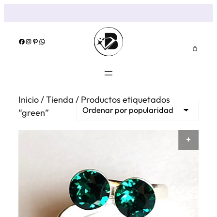
Saltar
al
contenido
Facebook
Instagram
Pinterest
WhatsApp
Inicio
/
Tienda
/ Productos etiquetados
“green”
AÑAD