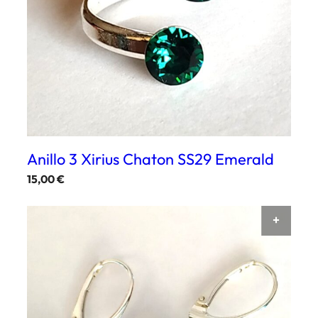
Anillo 3 Xirius Chaton SS29 Emerald
15,00
€
AÑAD