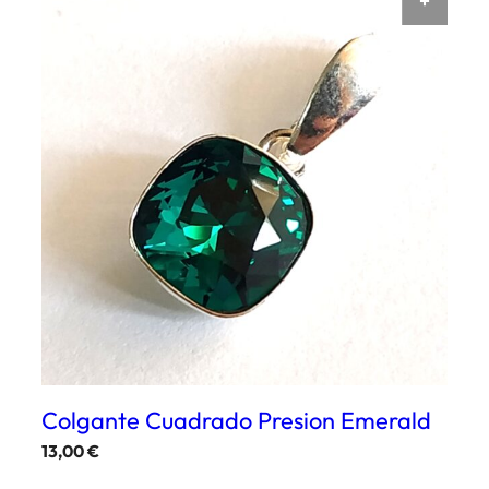
AÑAD
Colgante Cuadrado Presion Emerald
13,00
€