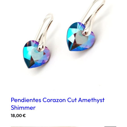
múltiples
variantes.
Las
opciones
se
pueden
elegir
en
la
página
de
producto
Pendientes Corazon Cut Amethyst
Shimmer
18,00
€