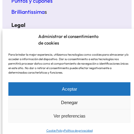
Puntos y cupones
Brilliantissima
s
Legal
Términos y condiciones
Administrar el consentimiento
de cookies
Politica de privacidad
Para brindar la mejor experiencia, utilizamos tecnologías como cookies para almacenar y/o
Aviso legal
acceder a información del dispositivo. Dar su consentimiento a estas tecnologías nos
permitirá procesar datos como el comportamiento de navegación o identificaciones únicas
en este sitio. No dar o retirar el consentimiento puede afectar negativamente a
determinadas características y funciones.
BrillantisYmas
© 2021 – 2025
Aceptar
Pagos contra reembolso o con tarjeta, incluido en
Denegar
tres cuotas con Klarna
Ver preferencias
Envíos con Correos incluido el seguimiento.
Cookie Policy
Política de privacidad