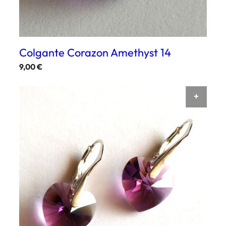
Colgante Corazon Amethyst 14
9,00
€
AÑAD