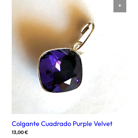
AÑAD
Colgante Cuadrado Purple Velvet
13,00
€