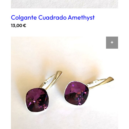
Colgante Cuadrado Amethyst
13,00
€
AÑAD