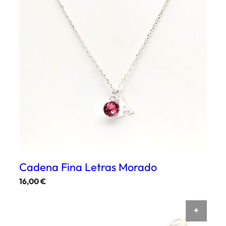
Cadena Fina Letras Morado
16,00
€
Este
producto
AÑAD
tiene