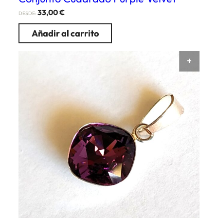
33,00
€
DESDE:
Añadir al carrito
AÑAD