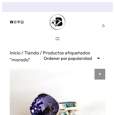
Saltar
al
contenido
Facebook
Instagram
Pinterest
WhatsApp
Inicio
/
Tienda
/ Productos etiquetados
“morado”
AÑAD