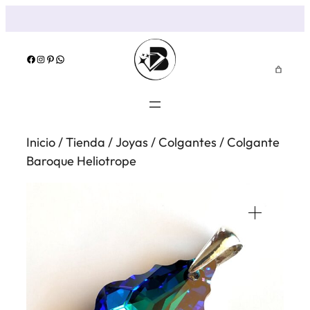
Saltar
al
contenido
Facebook
Instagram
Pinterest
WhatsApp
Inicio
/
Tienda
/
Joyas
/
Colgantes
/ Colgante
Baroque Heliotrope