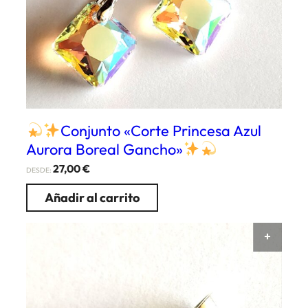
Conjunto «Corte Princesa Azul
Aurora Boreal Gancho»
27,00
€
DESDE:
Añadir al carrito
AÑAD