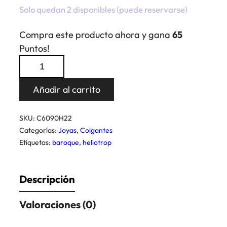
Solo quedan 2 disponibles (puede reservarse)
Compra este producto ahora y gana
65
Puntos!
Colgante
Baroque
Heliotrope
Añadir al carrito
cantidad
SKU:
C6090H22
Categorías:
Joyas
,
Colgantes
Etiquetas:
baroque
,
heliotrop
Descripción
Valoraciones (0)