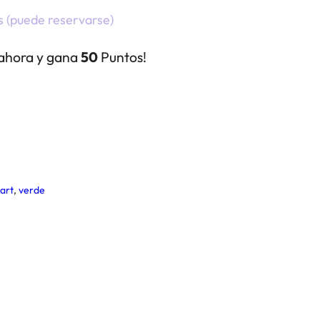
s (puede reservarse)
ahora y gana
50
Puntos!
art
,
verde