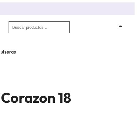
S
e
a
r
ulseras
c
h
 Corazon 18