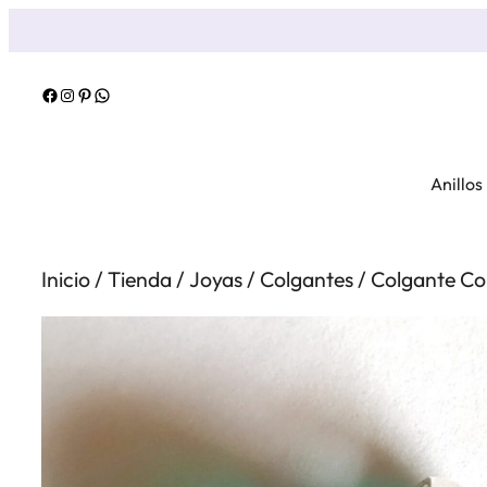
Saltar
al
contenido
Facebook
Instagram
Pinterest
WhatsApp
Anillos
Inicio
/
Tienda
/
Joyas
/
Colgantes
/ Colgante Co