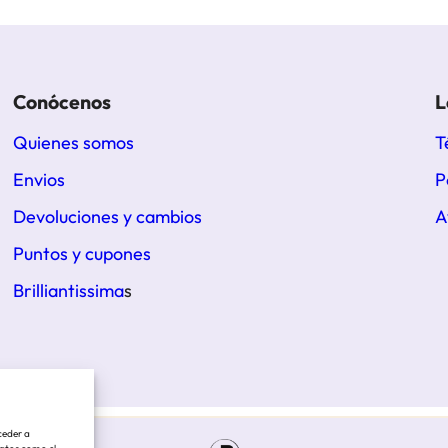
Conócenos
L
Quienes somos
T
Envios
P
Devoluciones y cambios
A
Puntos y cupones
Brilliantissima
s
ceder a