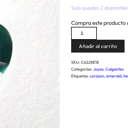
Solo quedan 2 disponible
Compra este producto 
Colgante
Corazon
Añadir al carrito
18
Emerald
SKU:
C6228E18
cantidad
Categorías:
Joyas
,
Colgantes
Etiquetas:
corazon
,
emerald
,
he