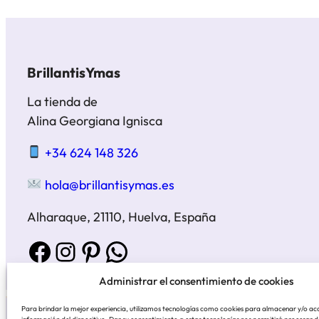
BrillantisYmas
La tienda de
Alina Georgiana Ignisca
+34 624 148 326
hola@brillantisymas.es
Alharaque, 21110, Huelva, España
Facebook
Instagram
Pinterest
WhatsApp
Administrar el consentimiento de cookies
Para brindar la mejor experiencia, utilizamos tecnologías como cookies para almacenar y/o ac