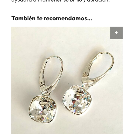
También te recomendamos…
AÑAD