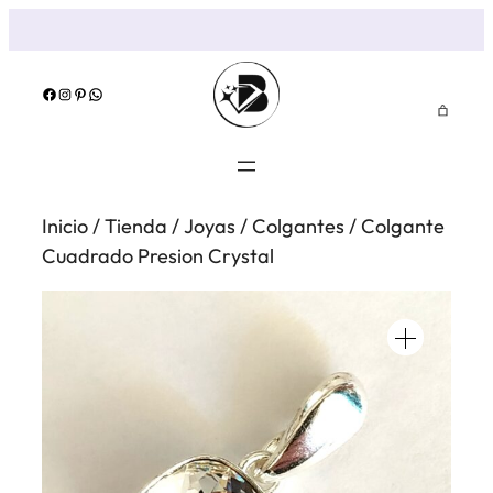
Saltar
al
contenido
Facebook
Instagram
Pinterest
WhatsApp
Inicio
/
Tienda
/
Joyas
/
Colgantes
/ Colgante
Cuadrado Presion Crystal