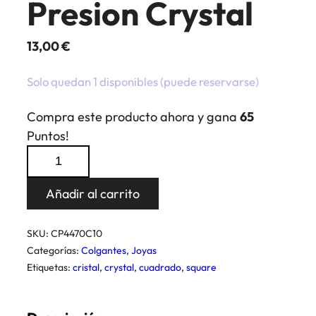
Presion Crystal
13,00
€
Solo quedan 1 disponibles (puede reservarse)
Compra este producto ahora y gana
65
Puntos!
Colgante
Cuadrado
Presion
Añadir al carrito
Crystal
cantidad
SKU:
CP4470C10
Categorías:
Colgantes
,
Joyas
Etiquetas:
cristal
,
crystal
,
cuadrado
,
square