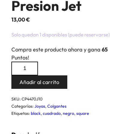
Presion Jet
13,00
€
Solo quedan 1 disponibles (puede reservarse)
Compra este producto ahora y gana
65
Puntos!
Colgante
Cuadrado
Presion
Añadir al carrito
Jet
cantidad
SKU:
CP4470J10
Categorías:
Joyas
,
Colgantes
Etiquetas:
black
,
cuadrado
,
negro
,
square