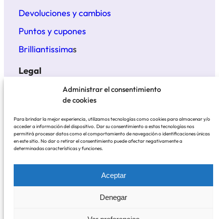
Devoluciones y cambios
Puntos y cupones
Brilliantissima
s
Legal
Términos y condiciones
Administrar el consentimiento
de cookies
Politica de privacidad
Para brindar la mejor experiencia, utilizamos tecnologías como cookies para almacenar y/o
Aviso legal
acceder a información del dispositivo. Dar su consentimiento a estas tecnologías nos
permitirá procesar datos como el comportamiento de navegación o identificaciones únicas
en este sitio. No dar o retirar el consentimiento puede afectar negativamente a
determinadas características y funciones.
BrillantisYmas
© 2021 – 2025
Aceptar
Pagos contra reembolso o con tarjeta, incluido en
Denegar
tres cuotas con Klarna