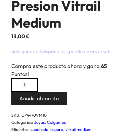
Presion Vitrail
Medium
13,00
€
Solo quedan 1 disponibles (puede reservarse)
Compra este producto ahora y gana
65
Puntos!
Colgante
Cuadrado
Presion
Añadir al carrito
Vitrail
Medium
SKU:
CP4470VM10
cantidad
Categorías:
Joyas
,
Colgantes
Etiquetas:
cuadrado
,
square
,
vitrail medium