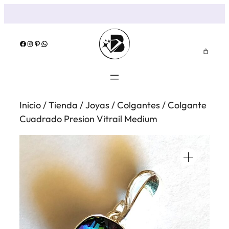
Saltar
al
contenido
Facebook
Instagram
Pinterest
WhatsApp
Inicio
/
Tienda
/
Joyas
/
Colgantes
/ Colgante
Cuadrado Presion Vitrail Medium