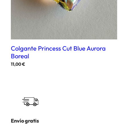
Colgante Princess Cut Blue Aurora
Boreal
11,00
€
Envío gratis