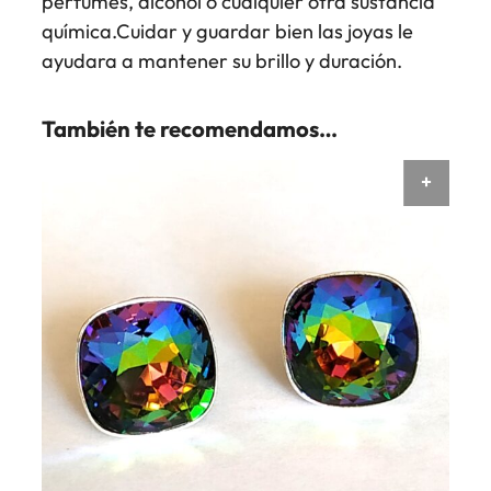
perfumes, alcohol o cualquier otra sustancia
química.Cuidar y guardar bien las joyas le
ayudara a mantener su brillo y duración.
También te recomendamos…
AÑAD