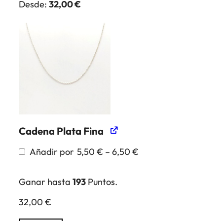
Desde:
32,00
€
Cadena Plata Fina
Rango
Añadir por
5,50
€
–
6,50
€
de
precios:
desde
Ganar hasta
193
Puntos.
5,50 €
hasta
32,00
€
6,50 €