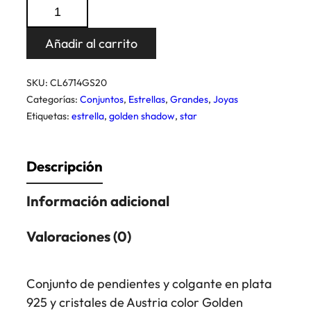
Conjunto
Star
Golden
Añadir al carrito
Shadow
cantidad
SKU:
CL6714GS20
Categorías:
Conjuntos
,
Estrellas
,
Grandes
,
Joyas
Etiquetas:
estrella
,
golden shadow
,
star
Descripción
Información adicional
Valoraciones (0)
Conjunto de pendientes y colgante en plata
925 y cristales de Austria color Golden