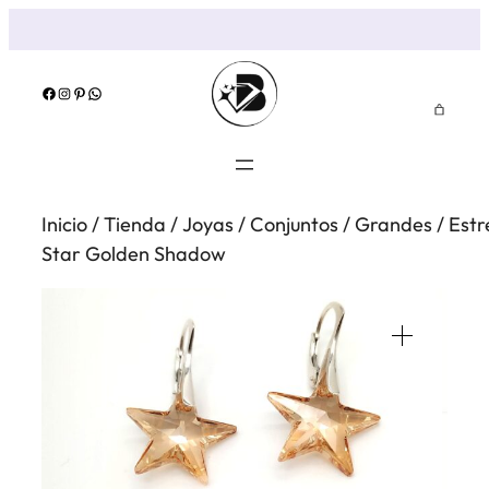
Saltar
al
contenido
Facebook
Instagram
Pinterest
WhatsApp
Inicio
/
Tienda
/
Joyas
/
Conjuntos
/
Grandes
/
Estr
Star Golden Shadow