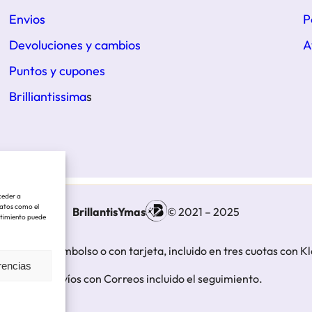
Envios
P
Devoluciones y cambios
A
Puntos y cupones
Brilliantissima
s
ceder a
datos como el
BrillantisYmas
© 2021 – 2025
ntimiento puede
s contra reembolso o con tarjeta, incluido en tres cuotas con K
rencias
Envíos con Correos incluido el seguimiento.