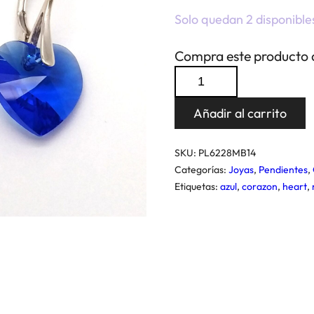
Solo quedan 2 disponible
Compra este producto 
Pendientes
Corazon
Añadir al carrito
Majestic
Blue
SKU:
PL6228MB14
cantidad
Categorías:
Joyas
,
Pendientes
,
Etiquetas:
azul
,
corazon
,
heart
,