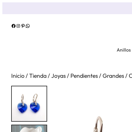
Saltar
al
contenido
Facebook
Instagram
Pinterest
WhatsApp
Anillos
Inicio
/
Tienda
/
Joyas
/
Pendientes
/
Grandes
/
C