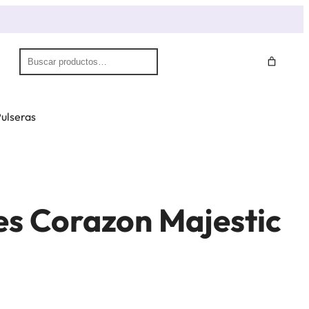
S
e
a
r
ulseras
c
h
es Corazon Majestic