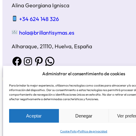
Alina Georgiana Ignisca
+34 624 148 326
hola@brillantisymas.es
Alharaque, 21110, Huelva, España
Facebook
Instagram
Pinterest
WhatsApp
Administrar el consentimiento de cookies
Para brindar la mejor experiencia, utilizamos tecnologías como cookies para almacenar y/o ac
información del dispositivo. Dar su consentimiento a estas tecnologías nos permitirá procesar 
comportamiento de navegación o identificaciones únicas en este sitio. No dar o retirar el conse
afectar negativamente a determinadas características y funciones.
Pago
Aceptar
Denegar
Ver prefe
Cookie Policy
Política de privacidad