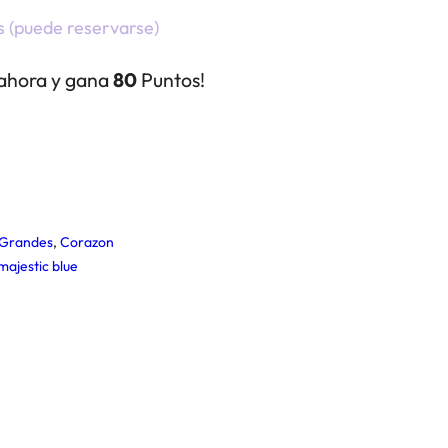
s (puede reservarse)
ahora y gana
80
Puntos!
Grandes
,
Corazon
majestic blue