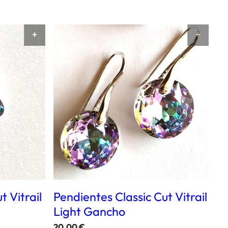
AÑADIR AL CARRITO
AÑAD
 Vitrail
Pendientes Classic Cut Vitrail
Light Gancho
20,00
€