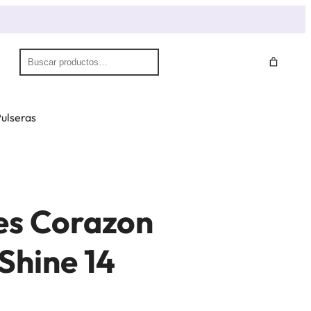
S
e
a
r
ulseras
c
h
es Corazon
Shine 14