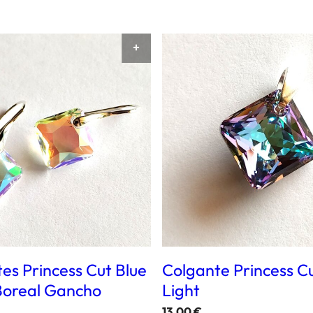
RITO
AÑADIR AL CARRITO
es Princess Cut Blue
Colgante Princess Cut
Boreal Gancho
Light
13,00
€