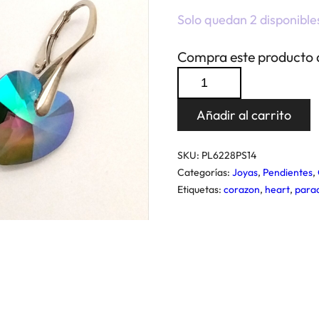
Solo quedan 2 disponible
Compra este producto 
Pendientes
Corazon
Añadir al carrito
Paradise
Shine
SKU:
PL6228PS14
14
Categorías:
Joyas
,
Pendientes
,
cantidad
Etiquetas:
corazon
,
heart
,
parad