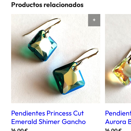
Productos relacionados
AÑADIR AL CAR
Pendientes Princess Cut
Pendient
Emerald Shimer Gancho
Aurora 
16,00
€
16,00
€