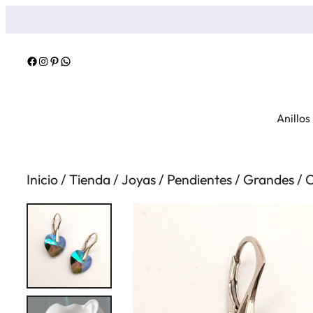
Saltar
al
contenido
Facebook
Instagram
Pinterest
WhatsApp
Anillos
Inicio
/
Tienda
/
Joyas
/
Pendientes
/
Grandes
/
C