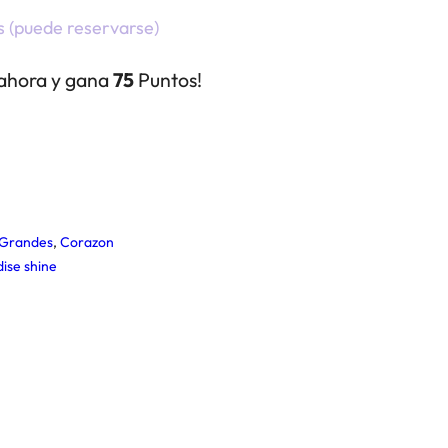
s (puede reservarse)
ahora y gana
75
Puntos!
Grandes
,
Corazon
ise shine