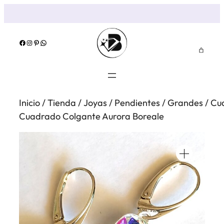
Saltar
al
contenido
Facebook
Instagram
Pinterest
WhatsApp
Inicio
/
Tienda
/
Joyas
/
Pendientes
/
Grandes
/
Cu
Cuadrado Colgante Aurora Boreale