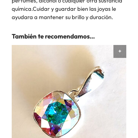
perfumes, alcohol o cualquier otra sustancia
química.Cuidar y guardar bien las joyas le
ayudara a mantener su brillo y duración.
También te recomendamos…
AÑAD