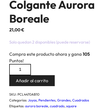
Colgante Aurora
Boreale
21,00
€
Solo quedan 2 disponibles (puede reservarse)
Compra este producto ahora y gana
105
Puntos!
Pendientes
Cuadrado
Colgante
Añadir al carrito
Aurora
Boreale
SKU:
PCL4470AB10
cantidad
Categorías:
Joyas
,
Pendientes
,
Grandes
,
Cuadrados
Etiquetas:
aurora boreale
,
cuadrado
,
square