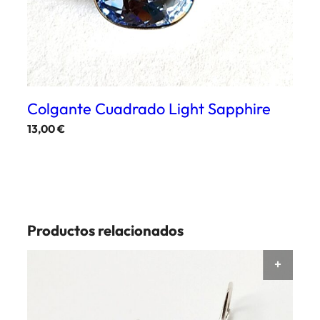
Colgante Cuadrado Light Sapphire
13,00
€
Productos relacionados
AÑAD