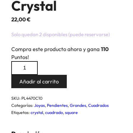
Crystal
22,00
€
Solo quedan 2 disponibles (puede reservarse)
Compra este producto ahora y gana
110
Puntos!
Pendientes
Cuadrado
Crystal
Añadir al carrito
cantidad
SKU:
PL4470C10
Categorías:
Joyas
,
Pendientes
,
Grandes
,
Cuadrados
Etiquetas:
crystal
,
cuadrado
,
square