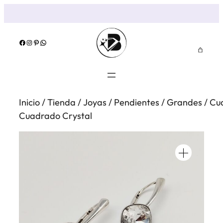
Saltar
al
contenido
Facebook
Instagram
Pinterest
WhatsApp
Inicio
/
Tienda
/
Joyas
/
Pendientes
/
Grandes
/
Cu
Cuadrado Crystal