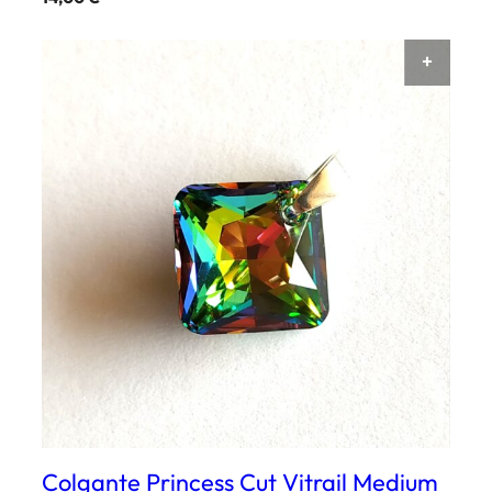
AÑAD
Colgante Princess Cut Vitrail Medium