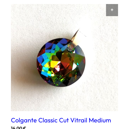
AÑAD
Colgante Classic Cut Vitrail Medium
14,00
€