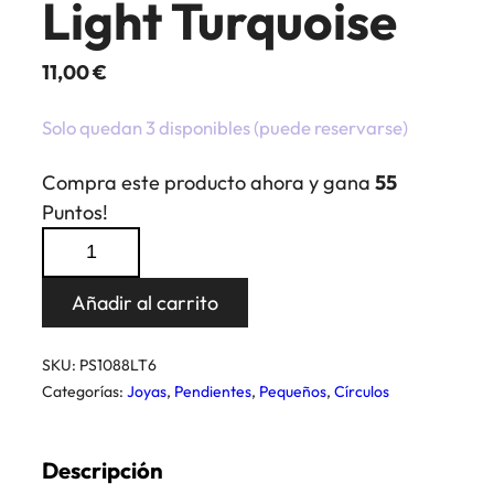
Light Turquoise
11,00
€
Solo quedan 3 disponibles (puede reservarse)
Compra este producto ahora y gana
55
Puntos!
Pendientes
Xirius
Chaton
Añadir al carrito
SS29
Light
SKU:
PS1088LT6
Turquoise
Categorías:
Joyas
,
Pendientes
,
Pequeños
,
Círculos
cantidad
Descripción