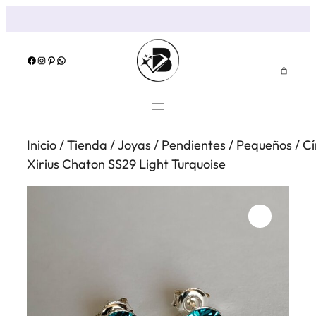
Saltar
al
contenido
Facebook
Instagram
Pinterest
WhatsApp
Inicio
/
Tienda
/
Joyas
/
Pendientes
/
Pequeños
/
Cí
Xirius Chaton SS29 Light Turquoise