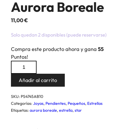
Aurora Boreale
11,00
€
Solo quedan 2 disponibles (puede reservarse)
Compra este producto ahora y gana
55
Puntos!
Pendientes
Estrellas
10
Añadir al carrito
Aurora
Boreale
SKU:
PS4745AB10
cantidad
Categorías:
Joyas
,
Pendientes
,
Pequeños
,
Estrellas
Etiquetas:
aurora boreale
,
estrella
,
star