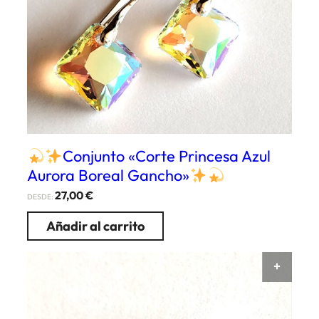
Conjunto «Corte Princesa Azul
Aurora Boreal Gancho»
27,00
€
DESDE:
Añadir al carrito
AÑAD