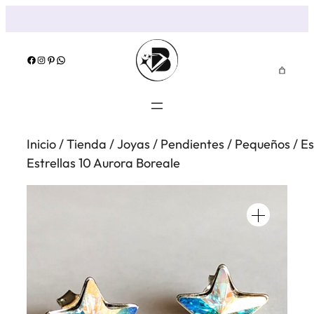
Saltar
al
contenido
Facebook
Instagram
Pinterest
WhatsApp
Inicio
/
Tienda
/
Joyas
/
Pendientes
/
Pequeños
/
Es
Estrellas 10 Aurora Boreale