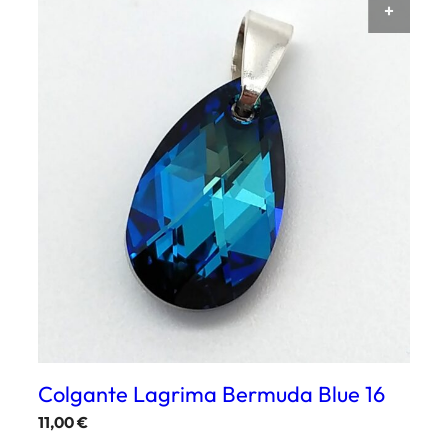
AÑAD
Colgante Lagrima Bermuda Blue 16
11,00
€