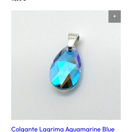
AÑAD
Colgante Lagrima Aquamarine Blue