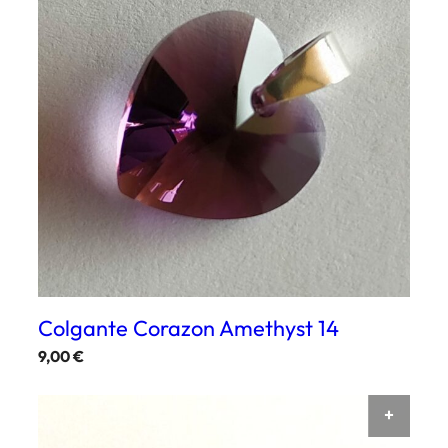
Colgante Corazon Amethyst 14
9,00
€
AÑAD