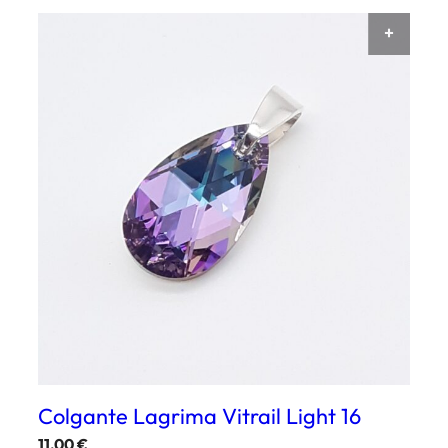
AÑAD
Colgante Lagrima Vitrail Light 16
11,00
€