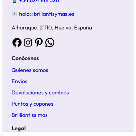
+34 624 148 326
hola@brillantisymas.es
Alharaque, 21110, Huelva, España
Facebook
Instagram
Pinterest
WhatsApp
Conócenos
Quienes somos
Envios
Devoluciones y cambios
Puntos y cupones
Brilliantissima
s
Legal