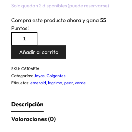
Solo quedan 2 disponibles (puede reservarse)
Compra este producto ahora y gana
55
Puntos!
Colgante
Lagrima
Emerald
Añadir al carrito
16
cantidad
SKU:
C6106E16
Categorías:
Joyas
,
Colgantes
Etiquetas:
emerald
,
lagrima
,
pear
,
verde
Descripción
Valoraciones (0)