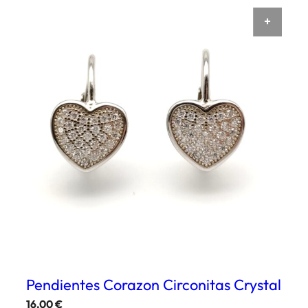
AÑAD
Pendientes Corazon Circonitas Crystal
16,00
€