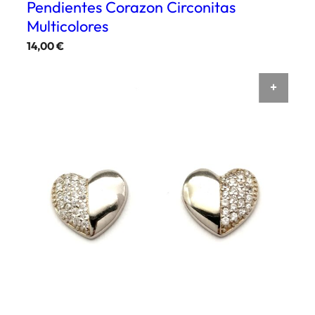
Pendientes Corazon Circonitas
Multicolores
14,00
€
AÑAD