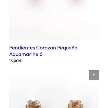
Pendientes Corazon Pequeño
Aquamarine 6
13,00
€
AÑAD