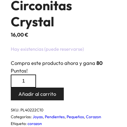
Circonitas
Crystal
16,00
€
Hay existencias (puede reservarse)
Compra este producto ahora y gana
80
Puntos!
Pendientes
Corazon
Circonitas
Añadir al carrito
Crystal
cantidad
SKU:
PL40222C10
Categorías:
Joyas
,
Pendientes
,
Pequeños
,
Corazon
Etiqueta:
corazon