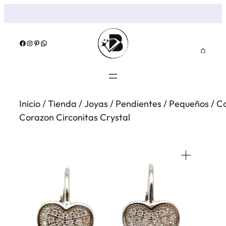
Saltar
al
contenido
Facebook
Instagram
Pinterest
WhatsApp
Inicio
/
Tienda
/
Joyas
/
Pendientes
/
Pequeños
/
C
Corazon Circonitas Crystal