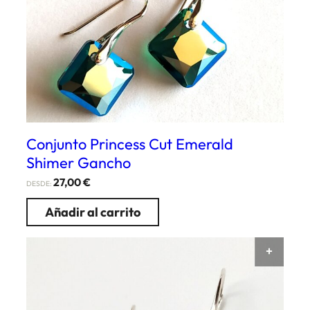
Conjunto Princess Cut Emerald
Shimer Gancho
27,00
€
DESDE:
Añadir al carrito
AÑAD