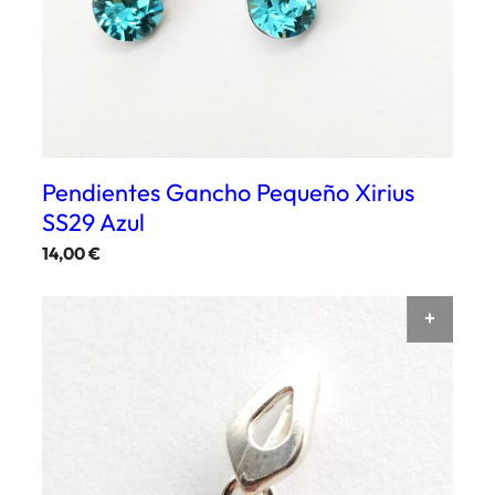
Pendientes Gancho Pequeño Xirius
SS29 Azul
14,00
€
Este
producto
AÑAD
tiene
múltiples
variantes.
Las
opciones