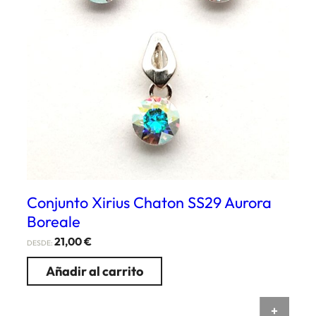
Conjunto Xirius Chaton SS29 Aurora
Boreale
21,00
€
DESDE:
Añadir al carrito
AÑAD