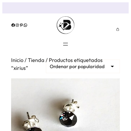
Saltar
al
contenido
Facebook
Instagram
Pinterest
WhatsApp
Inicio
/
Tienda
/ Productos etiquetados
“xirius”