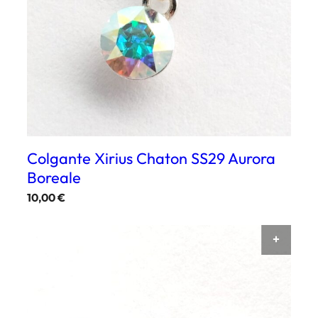
se
pueden
elegir
en
la
página
de
producto
Colgante Xirius Chaton SS29 Aurora
Boreale
10,00
€
AÑAD