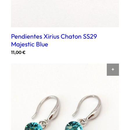
Pendientes Xirius Chaton SS29
Majestic Blue
11,00
€
SELE