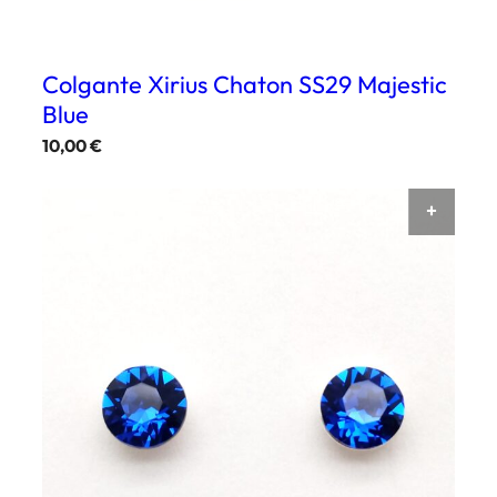
Colgante Xirius Chaton SS29 Majestic
Blue
10,00
€
AÑAD