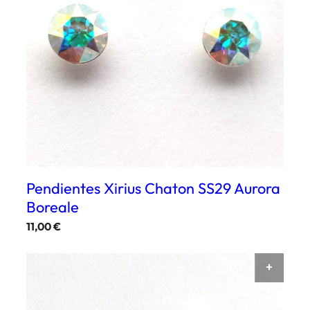
Pendientes Xirius Chaton SS29 Aurora
Boreale
11,00
€
AÑAD