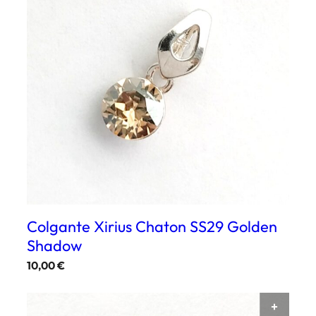
Colgante Xirius Chaton SS29 Golden
Shadow
10,00
€
AÑAD