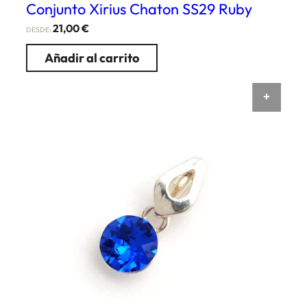
Conjunto Xirius Chaton SS29 Ruby
21,00
€
DESDE:
Añadir al carrito
AÑAD