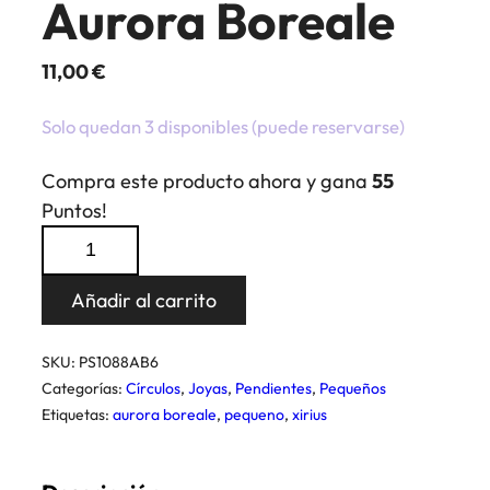
Aurora Boreale
11,00
€
Solo quedan 3 disponibles (puede reservarse)
Compra este producto ahora y gana
55
Puntos!
Pendientes
Xirius
Chaton
Añadir al carrito
SS29
Aurora
SKU:
PS1088AB6
Boreale
Categorías:
Círculos
,
Joyas
,
Pendientes
,
Pequeños
cantidad
Etiquetas:
aurora boreale
,
pequeno
,
xirius