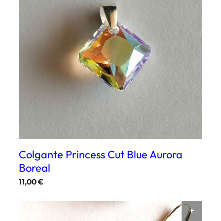
Colgante Princess Cut Blue Aurora
Boreal
11,00
€
AÑAD