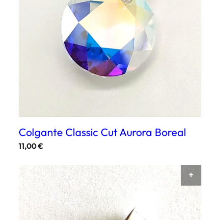
Colgante Classic Cut Aurora Boreal
11,00
€
AÑAD