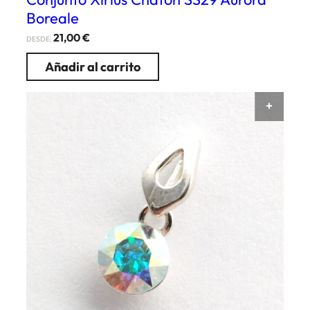
Boreale
21,00
€
DESDE:
Añadir al carrito
AÑAD