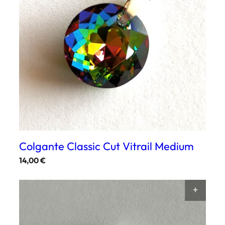
Colgante Classic Cut Vitrail Medium
14,00
€
AÑAD