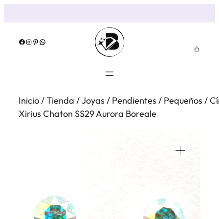
Saltar
al
contenido
Facebook
Instagram
Pinterest
WhatsApp
Inicio
/
Tienda
/
Joyas
/
Pendientes
/
Pequeños
/
Cí
Xirius Chaton SS29 Aurora Boreale