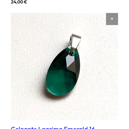
24,00
€
AÑAD