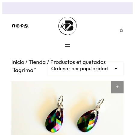
Saltar
al
contenido
Facebook
Instagram
Pinterest
WhatsApp
Inicio
/
Tienda
/ Productos etiquetados
“lagrima”
AÑAD