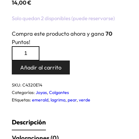
14,00
€
Solo quedan 2 disponibles (puede reservarse)
Compra este producto ahora y gana
70
Puntos!
Colgante
Pear
Emerald
Añadir al carrito
cantidad
SKU:
C4320E14
Categorías:
Joyas
,
Colgantes
Etiquetas:
emerald
,
lagrima
,
pear
,
verde
Descripción
Valoraciones (0)