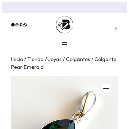
Saltar
al
contenido
Facebook
Instagram
Pinterest
WhatsApp
Inicio
/
Tienda
/
Joyas
/
Colgantes
/ Colgante
Pear Emerald