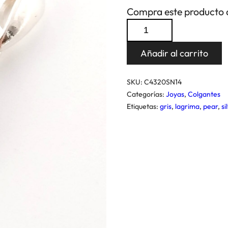
Compra este producto 
Colgante
Pear
Añadir al carrito
Silver
Night
SKU:
C4320SN14
cantidad
Categorías:
Joyas
,
Colgantes
Etiquetas:
gris
,
lagrima
,
pear
,
si