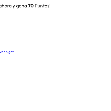
ahora y gana
70
Puntos!
lver night