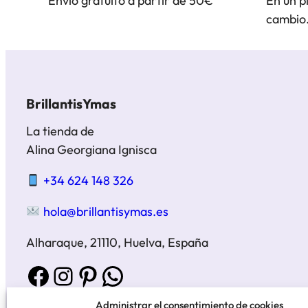
Envío gratuito a partir de 50€
En un p
cambio
BrillantisYmas
La tienda de
Alina Georgiana Ignisca
+34 624 148 326
hola@brillantisymas.es
Alharaque, 21110, Huelva, España
Facebook
Instagram
Pinterest
WhatsApp
Administrar el consentimiento de cookies