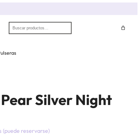
S
e
a
r
ulseras
c
h
Pear Silver Night
s (puede reservarse)