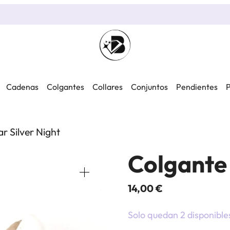
Cadenas
Colgantes
Collares
Conjuntos
Pendientes
P
r Silver Night
Colgante 
14,00
€
Solo quedan 2 disponible