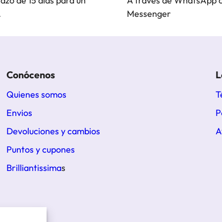
lazo de 15 días para un
A través de WhatsApp 
.
Messenger
Conócenos
L
Quienes somos
T
Envios
P
Devoluciones y cambios
A
Puntos y cupones
Brilliantissima
s