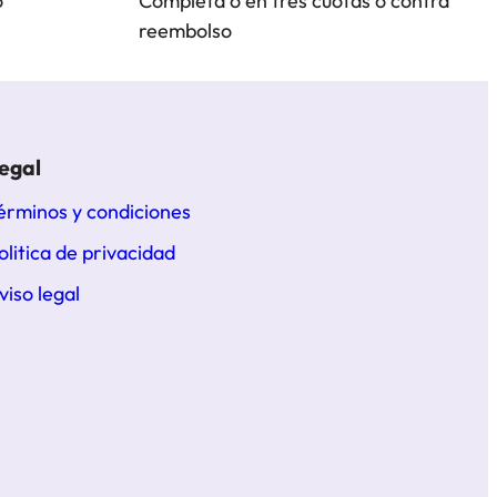
o
Completa o en tres cuotas o contra
reembolso
egal
érminos y condiciones
olitica de privacidad
viso legal