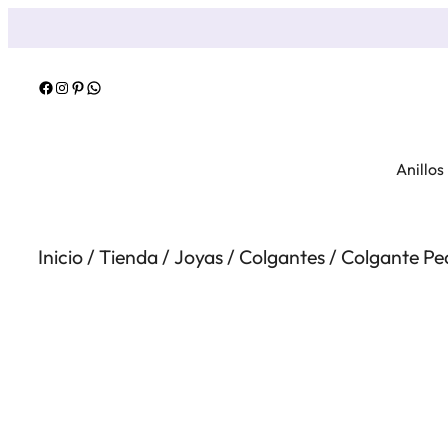
Saltar
al
contenido
Facebook
Instagram
Pinterest
WhatsApp
Anillos
Inicio
/
Tienda
/
Joyas
/
Colgantes
/ Colgante Pea