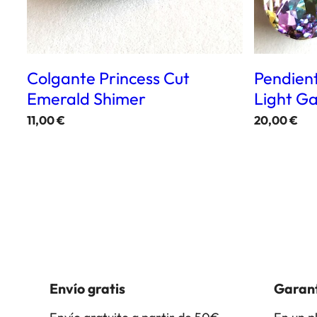
Colgante Princess Cut
Pendient
Emerald Shimer
Light G
11,00
€
20,00
€
Envío gratis
Garant