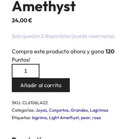
Amethyst
24,00
€
Solo quedan 2 disponibles (puede reservarse)
Compra este producto ahora y gana
120
Puntos!
Conjunto
Lagrima
22
Añadir al carrito
Light
Amethyst
SKU:
CL6106LA22
cantidad
Categorías:
Joyas
,
Conjuntos
,
Grandes
,
Lagrimas
Etiquetas:
lagrima
,
Light Amethyst
,
pear
,
rosa